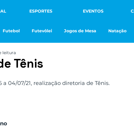
NAL
ESPORTES
EVENTOS
C
Futebol
Futevôlei
Jogos de Mesa
Natação
 leitura
Vôlei de Praia
Futsal
Notícias
Na Mídia
de Tênis
ebol Infantil
Max Min Clube
a 04/07/21, realização diretoria de Tênis. 
no 