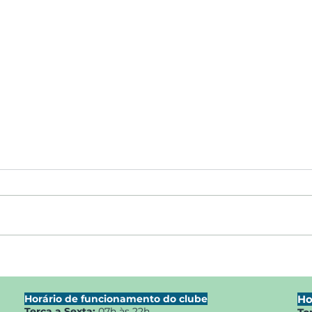
A Jornada de Pai e Filho no
Gran
Max Min Clube
DE T
CLU
Horário de funcionamento do clube
Ho
Terça a Sexta:
07h às 22h