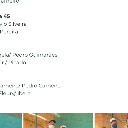
arneiro
a 45
io Silveira
Pereira 
gela/ Pedro Guimarães 
r / Picado
arneiro/ Pedro Carneiro
leury/ Ibero