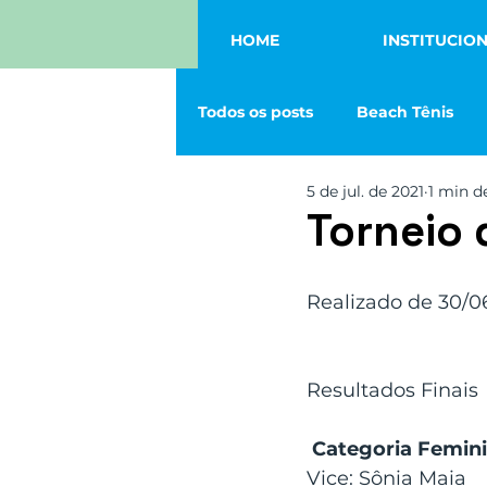
HOME
INSTITUCIO
Todos os posts
Beach Tênis
5 de jul. de 2021
1 min de
Tênis
Vôlei
Eventos
Torneio 
Squash
Futmesa
Fut
Realizado de 30/06 
Resultados Finais
Categoria Femini
Vice: Sônia Maia