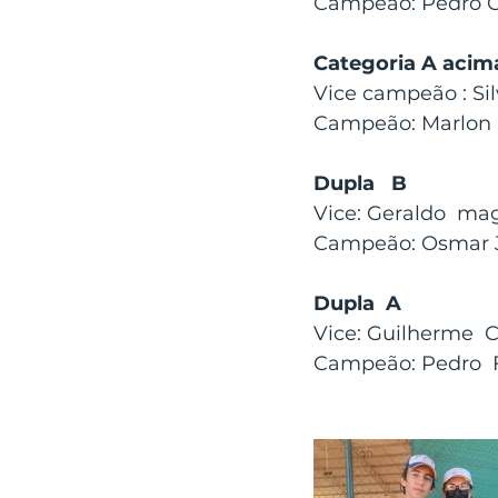
Campeão: Pedro C
Categoria A acim
Vice campeão : Silv
Campeão: Marlon 
Dupla   B
Vice: Geraldo  ma
Campeão: Osmar J
Dupla  A
Vice: Guilherme  C
Campeão: Pedro  F