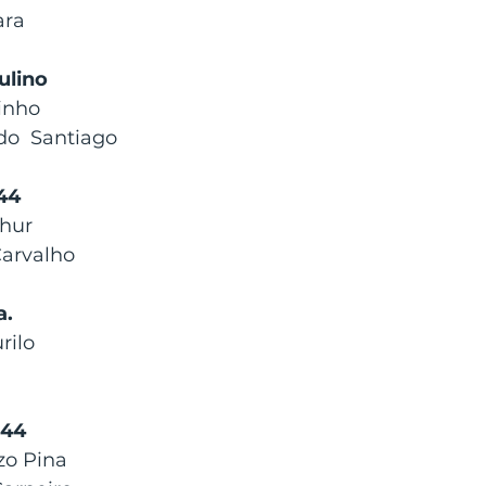
ara
ulino
inho
o  Santiago
 44
thur
arvalho
a.
ilo 
 44
zo Pina