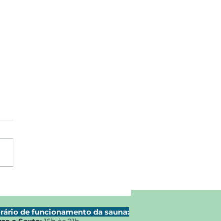
des finais do RANKING
ÊNIS DO MAX MIN
BE.
rário de funcionamento da sauna: