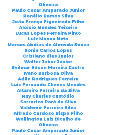
Oliveira
Paulo Cesar Amparado Junior
Ronélio Ramos Silva
João França Figueiredo Filho
Aloisio Mendes Teixeira
Lucas Lopes Ferreira Pinto
Luiz Manna Neto
Marcos Abdias de Almeida Souza
Ronie Carlos Lopes
Cristiano dias Junior
Walter Jabur Junior
Evilmar Edson Moreira Castro
Ivano Barbosa Oliva
Adão Rodrigues Ferreira
Luiz Fernando Chaves Mendes
Altamiro Ferreira da Silva
Ruy Charles Custódio
Sarrorizo Pará da Silva
Valdemir Ferreira Silva
Alfredo Cardoso Bispo Filho
Wellington Luiz Bicalho de
Oliveira
Paulo Cesar Amparado Junior