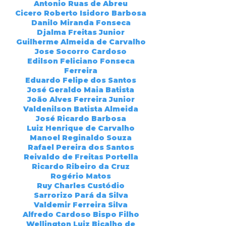
Antonio Ruas de Abreu
Cicero Roberto Isidoro Barbosa
Danilo Miranda Fonseca
Djalma Freitas Junior
Guilherme Almeida de Carvalho
Jose Socorro Cardoso
Edilson Feliciano Fonseca
Ferreira
Eduardo Felipe dos Santos
José Geraldo Maia Batista
João Alves Ferreira Junior
Valdenilson Batista Almeida
José Ricardo Barbosa
Luiz Henrique de Carvalho
Manoel Reginaldo Souza
Rafael Pereira dos Santos
Reivaldo de Freitas Portella
Ricardo Ribeiro da Cruz
Rogério Matos
Ruy Charles Custódio
Sarrorizo Pará da Silva
Valdemir Ferreira Silva
Alfredo Cardoso Bispo Filho
Wellington Luiz Bicalho de