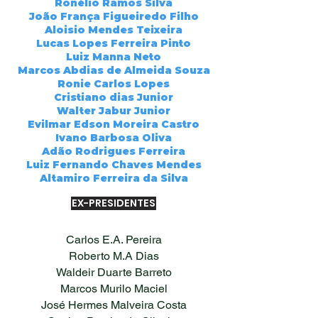
Ronélio Ramos Silva
João França Figueiredo Filho
Aloisio Mendes Teixeira
Lucas Lopes Ferreira Pinto
Luiz Manna Neto
Marcos Abdias de Almeida Souza
Ronie Carlos Lopes
Cristiano dias Junior
Walter Jabur Junior
Evilmar Edson Moreira Castro
Ivano Barbosa Oliva
Adão Rodrigues Ferreira
Luiz Fernando Chaves Mendes
Altamiro Ferreira da Silva
EX-PRESIDENTES
Carlos E.A. Pereira
Roberto M.A Dias
Waldeir Duarte Barreto
Marcos Murilo Maciel
José Hermes Malveira Costa