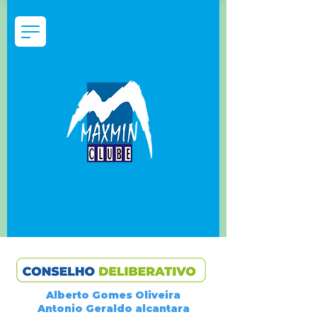
Alberto Gomes Oliveira
Antonio Geraldo alcantara