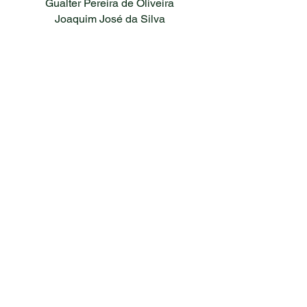
Gualter Pereira de Oliveira
Joaquim José da Silva
Horário de funcionamento do clube
Terça a Sexta:
07h às 22h
Sábado:
7h às 20h
Domingo:
7h às 18h
Feriado semanal:
7h às 22h
Horário de funcionamento da secretaria:
Segunda | Quarta | Quinta | Sexta:
08h às 18h
Terça:
08h às 20h
Sábado:
8h às 12h