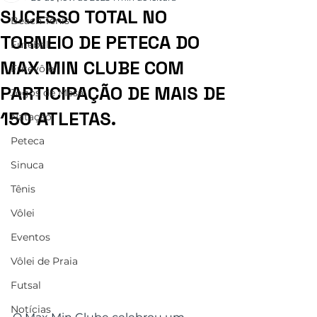
SUCESSO TOTAL NO
Beach Tênis
TORNEIO DE PETECA DO
Futebol
MAX MIN CLUBE COM
Futevôlei
PARTICIPAÇÃO DE MAIS DE
Jogos de Mesa
150 ATLETAS.
Natação
Peteca
Sinuca
Tênis
Vôlei
Eventos
Vôlei de Praia
Futsal
Notícias