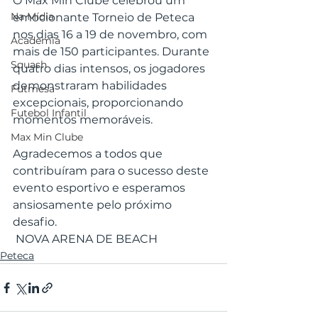
O Max Min Clube celebrou um 
Na Mídia
emocionante Torneio de Peteca 
nos dias 16 a 19 de novembro, com 
Academia
mais de 150 participantes. Durante 
Squash
quatro dias intensos, os jogadores 
demonstraram habilidades 
Futmesa
excepcionais, proporcionando 
Futebol Infantil
momentos memoráveis.
Max Min Clube
Agradecemos a todos que 
contribuíram para o sucesso deste 
evento esportivo e esperamos 
ansiosamente pelo próximo 
desafio.
 NOVA ARENA DE BEACH
Peteca