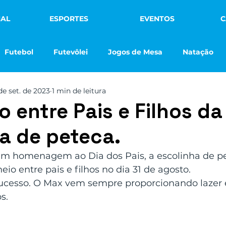
NAL
ESPORTES
EVENTOS
C
Futebol
Futevôlei
Jogos de Mesa
Natação
de set. de 2023
1 min de leitura
Vôlei de Praia
Futsal
Notícias
Na Mídia
o entre Pais e Filhos da
a de peteca.
ebol Infantil
Max Min Clube
m homenagem ao Dia dos Pais, a escolinha de p
o entre pais e filhos no dia 31 de agosto.
sucesso. O Max vem sempre proporcionando lazer 
s.