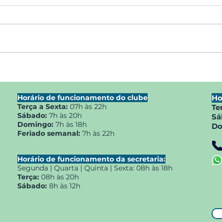
SUCESSO TOTAL NO
Torn
TORNEIO DE PETECA DO
Max 
MAX MIN CLUBE COM
Horário de funcionamento do clube
Ho
PARTICIPAÇÃO DE MAIS DE
Terça a Sexta:
07h às 22h
Te
150 ATLETAS.
Sábado:
7h às 20h
Sá
Domingo:
7h às 18h
Do
Feriado semanal:
7h às 22h
Horário de funcionamento da secretaria:
Segunda | Quarta | Quinta | Sexta:
08h às 18h
Terça:
08h às 20h
Sábado:
8h às 12h