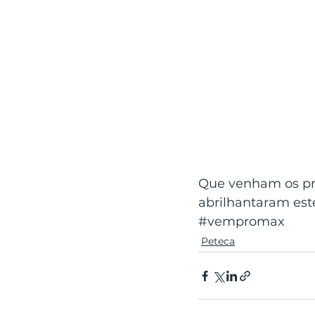
Que venham os pró
abrilhantaram est
#vempromax
Peteca