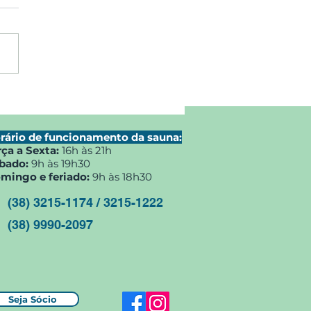
eio de peteca agita o
Min Clube
rário de funcionamento da sauna:
rça a Sexta:
16h às 21h
bado:
9h às 19h30
mingo e feriado:
9h às 18h30
(38) 3215-1174 / 3215-1222
(38) 9990-2097
Seja Sócio