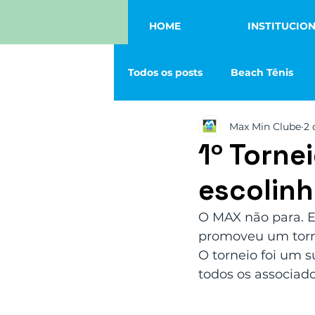
HOME
INSTITUCIO
Todos os posts
Beach Tênis
Max Min Clube
2 
Tênis
Vôlei
Eventos
1º Tornei
escolinh
Squash
Futmesa
Fut
O MAX não para. E
promoveu um tornei
O torneio foi um 
todos os associado