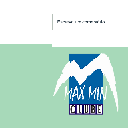
Escreva um comentário
Max Min Clube inaugura
Ampliação da Cobertura
das Quadras de Peteca.