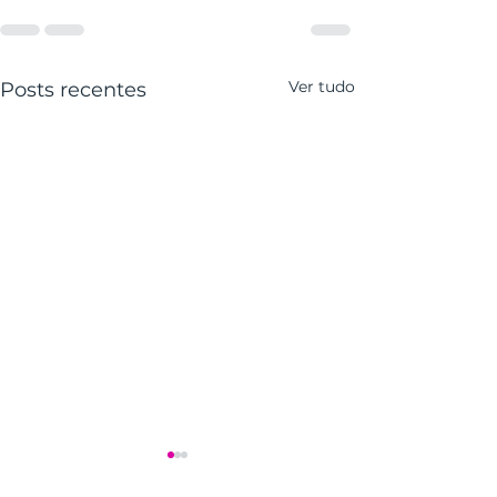
Ver tudo
Posts recentes
Associados do Max Min
Clube Conquistam