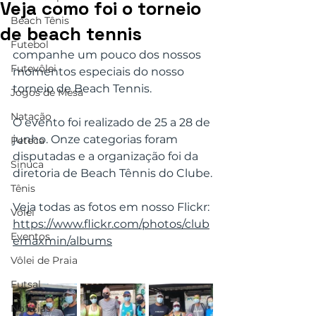
Veja como foi o torneio
Beach Tênis
de beach tennis
Futebol
companhe um pouco dos nossos 
Futevôlei
momentos especiais do nosso 
torneio de Beach Tennis.
Jogos de Mesa
Natação
O evento foi realizado de 25 a 28 de 
junho. Onze categorias foram 
Peteca
disputadas e a organização foi da 
Sinuca
diretoria de Beach Tênnis do Clube.
Tênis
Veja todas as fotos em nosso Flickr: 
Vôlei
https://www.flickr.com/photos/club
Eventos
emaxmin/albums
Vôlei de Praia
Futsal
Notícias