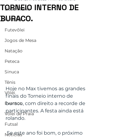
TORNEIO INTERNO DE
Beach Tênis
BURACO.
Futebol
Futevôlei
Jogos de Mesa
Natação
Peteca
Sinuca
Tênis
Hoje no Max tivemos as grandes 
Vôlei
finais do Torneio interno de 
buraco, com direito a recorde de 
Eventos
participantes. A festa ainda está 
Vôlei de Praia
rolando. 
Futsal
 Se este ano foi bom, o próximo 
Notícias