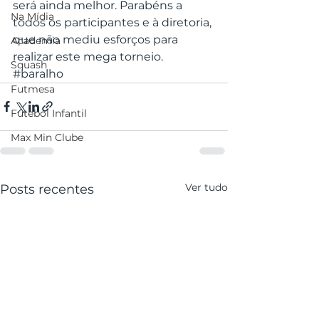
será ainda melhor. Parabéns a 
Na Mídia
todos os participantes e à diretoria, 
que não mediu esforços para 
Academia
realizar este mega torneio. 
Squash
#baralho
Futmesa
Futebol Infantil
Max Min Clube
Ver tudo
Posts recentes