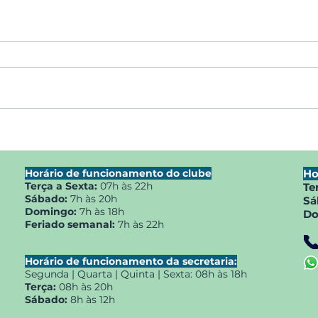
A partir de 12 de fevereiro,
Novo
as aulas de zumba dos
Hidr
domingos ocorrerão às 10h
Clu
Horário de funcionamento do clube
Ho
Terça a Sexta:
07h às 22h
Te
Sábado:
7h às 20h
Sá
Domingo:
7h às 18h
Do
Feriado semanal:
7h às 22h
Horário de funcionamento da secretaria:
Segunda | Quarta | Quinta | Sexta:
08h às 18h
Terça:
08h às 20h
Sábado:
8h às 12h