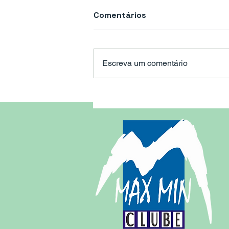
Comentários
Escreva um comentário
Vitinho é homenageado
pelo presidente
Wellington Félix e a
diretoria de futebol