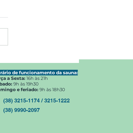
 Horário
oginástica Max Min
be
rário de funcionamento da sauna:
rça a Sexta:
16h às 21h
bado:
9h às 19h30
mingo e feriado:
9h às 18h30
(38) 3215-1174 / 3215-1222
(38) 9990-2097