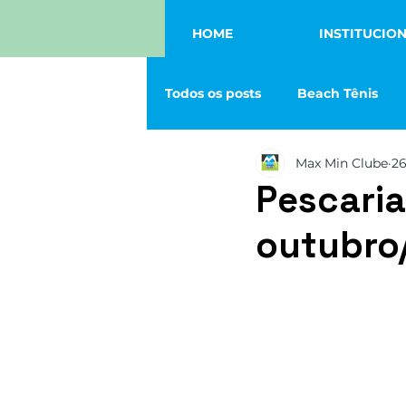
HOME
INSTITUCIO
Todos os posts
Beach Tênis
Max Min Clube
26
Tênis
Vôlei
Eventos
Pescaria
outubro
Squash
Futmesa
Fut