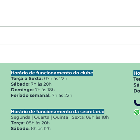
SUCESSO TOTAL NO
1º T
TORNEIO DE PETECA DO
Filh
MAX MIN CLUBE COM
pete
Horário de funcionamento do clube
Ho
PARTICIPAÇÃO DE MAIS DE
Terça a Sexta:
07h às 22h
Te
150 ATLETAS.
Sábado:
7h às 20h
Sá
Domingo:
7h às 18h
Do
Feriado semanal:
7h às 22h
Horário de funcionamento da secretaria:
Segunda | Quarta | Quinta | Sexta:
08h às 18h
Terça:
08h às 20h
Sábado:
8h às 12h