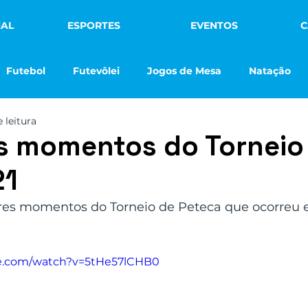
NAL
ESPORTES
EVENTOS
C
Futebol
Futevôlei
Jogos de Mesa
Natação
 leitura
Vôlei de Praia
Futsal
Notícias
Na Mídia
s momentos do Torneio
21
ebol Infantil
Max Min Clube
res momentos do Torneio de Peteca que ocorreu en
be.com/watch?v=5tHe57lCHB0