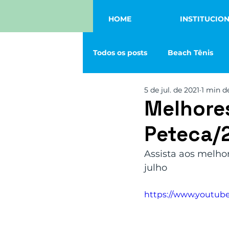
HOME
INSTITUCIO
Todos os posts
Beach Tênis
5 de jul. de 2021
1 min de
Tênis
Vôlei
Eventos
Melhore
Peteca/
Squash
Futmesa
Fut
Assista aos melho
julho
https://www.youtu