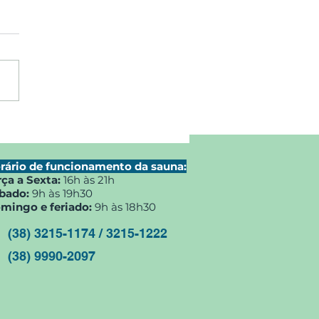
orneio entre Pais e
os da escolinha de
ca.
rário de funcionamento da sauna:
rça a Sexta:
16h às 21h
bado:
9h às 19h30
mingo e feriado:
9h às 18h30
(38) 3215-1174 / 3215-1222
(38) 9990-2097