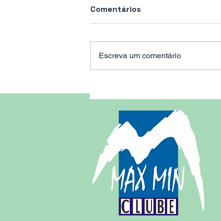
Comentários
Escreva um comentário
Max Min Clube inaugura
Ampliação da Cobertura
das Quadras de Peteca.