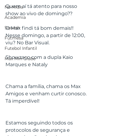
Quem aí tá atento para nosso 
Na Mídia
show ao vivo de domingo??
Academia
Squash
O Max findi tá bom demais!!
Nesse domingo, a partir de 12:00, 
Futmesa
viu? No Bar Visual.
Futebol Infantil
Showzaço com a dupla Kaio 
Max Min Clube
Marques e Nataly
Chama a família, chama os Max 
Amigos e venham curtir conosco. 
Tá imperdível!
Estamos seguindo todos os 
protocolos de segurança e 