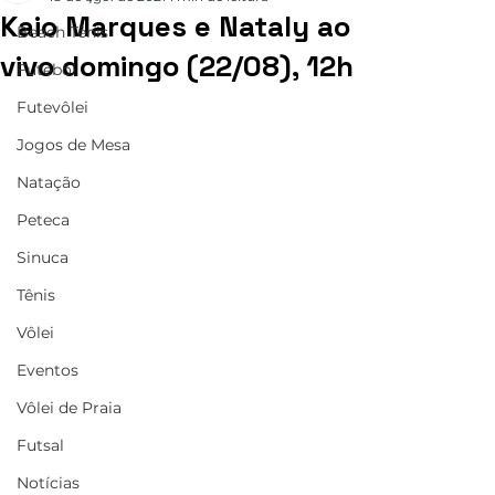
Kaio Marques e Nataly ao
Beach Tênis
vivo domingo (22/08), 12h
Futebol
Futevôlei
Jogos de Mesa
Natação
Peteca
Sinuca
Tênis
Vôlei
Eventos
Vôlei de Praia
Futsal
Notícias