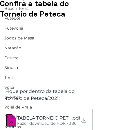
Confira a tabela do
Beach Tênis
Torneio de Peteca
Futebol
Futevôlei
Jogos de Mesa
Natação
Peteca
Sinuca
Tênis
Vôlei
Fique por dentro da tabela do 
Eventos
Torneio de Peteca/2021:
Vôlei de Praia
Futsal
TABELA TORNEIO PETECA DEZEMBRO -2021
.pdf
Fazer download de PDF • 386KB
Notícias