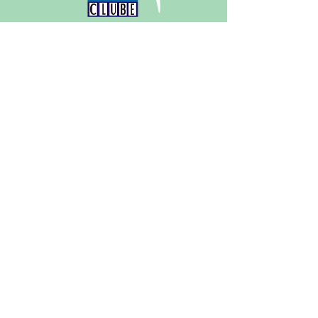
Horário de funcionamento do clube
Terça a Sexta:
07h às 22h
Sábado:
7h às 20h
Domingo:
7h às 18h
Feriado semanal:
7h às 22h
Horário de funcionamento da secretaria:
Segunda | Quarta | Quinta | Sexta:
08h às 18h
Terça:
08h às 20h
Sábado:
8h às 12h
Horário de funcionamento da sauna:
Terça a Sexta:
16h às 21h
Sábado:
9h às 19h30
Domingo e feriado:
9h às 18h30
(38) 3215-1174
/
3215-1222
(38) 9990-2097