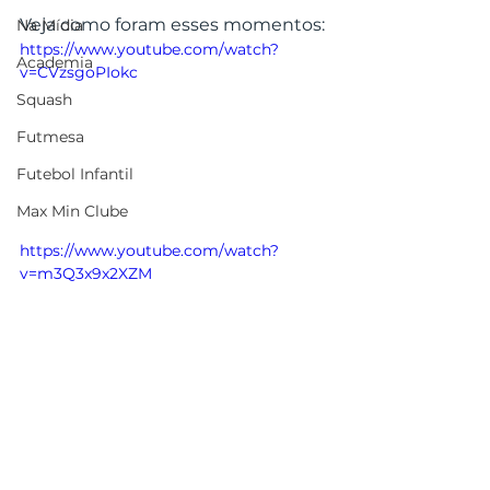
Veja como foram esses momentos:
Na Mídia
https://www.youtube.com/watch?
Academia
v=CVzsgoPIokc
Squash
Futmesa
Futebol Infantil
Max Min Clube
https://www.youtube.com/watch?
v=m3Q3x9x2XZM