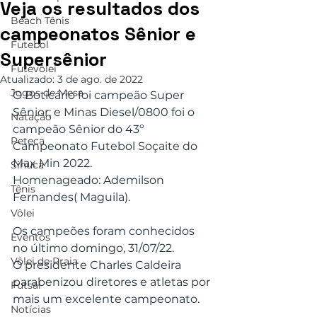
Veja os resultados dos
Beach Tênis
campeonatos Sênior e
Futebol
Supersênior
Futevôlei
Atualizado:
3 de ago. de 2022
Jogos de Mesa
O Boticário foi campeão Super 
Sênior; e Minas Diesel/0800 foi o 
Natação
campeão Sênior do 43º 
Peteca
Campeonato Futebol Soçaite do 
Max Min 2022.
Sinuca
Homenageado: Ademilson 
Tênis
Fernandes( Maguila).
Vôlei
Os campeões foram conhecidos 
Eventos
no último domingo, 31/07/22.
Vôlei de Praia
O presidente Charles Caldeira 
parabenizou diretores e atletas por 
Futsal
mais um excelente campeonato. 
Notícias