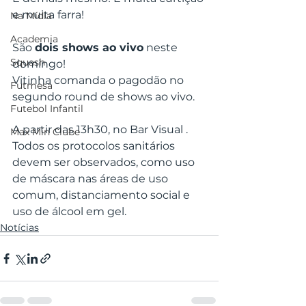
e muita farra!
Na Mídia
Academia
São 
dois shows ao vivo
 neste 
Squash
domingo!
Vitinha comanda o pagodão no 
Futmesa
segundo round de shows ao vivo.
Futebol Infantil
A partir das 13h30, no Bar Visual .
Max Min Clube
Todos os protocolos sanitários 
devem ser observados, como uso 
de máscara nas áreas de uso 
comum, distanciamento social e 
uso de álcool em gel.
Notícias