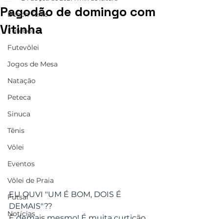
Pagodão de domingo com
Beach Tênis
Vitinha
Futebol
Futevôlei
Jogos de Mesa
Natação
Peteca
Sinuca
Tênis
Vôlei
Eventos
Vôlei de Praia
EU OUVI "UM É BOM, DOIS É 
Futsal
DEMAIS"??
Notícias
É demais mesmo! É muita curtição 