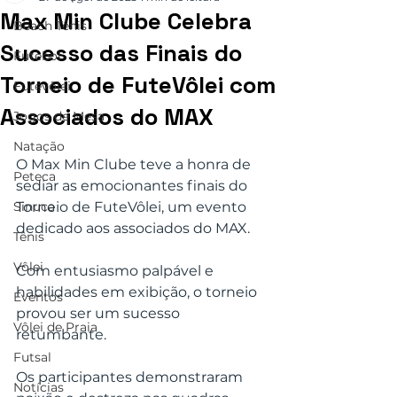
Max Min Clube Celebra
Beach Tênis
Sucesso das Finais do
Futebol
Torneio de FuteVôlei com
Futevôlei
Associados do MAX
Jogos de Mesa
Natação
O Max Min Clube teve a honra de 
Peteca
sediar as emocionantes finais do 
Sinuca
Torneio de FuteVôlei, um evento 
dedicado aos associados do MAX. 
Tênis
Vôlei
Com entusiasmo palpável e 
habilidades em exibição, o torneio 
Eventos
provou ser um sucesso 
Vôlei de Praia
retumbante.
Futsal
Os participantes demonstraram 
Notícias