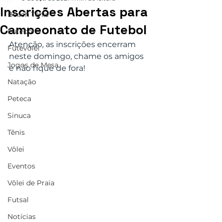
Inscrições Abertas para
Beach Tênis
Campeonato de Futebol
Futebol
Atenção, as inscrições encerram 
Futevôlei
neste domingo, chame os amigos 
Jogos de Mesa
e não fique de fora!
Natação
Peteca
Sinuca
Tênis
Vôlei
Eventos
Vôlei de Praia
Futsal
Notícias