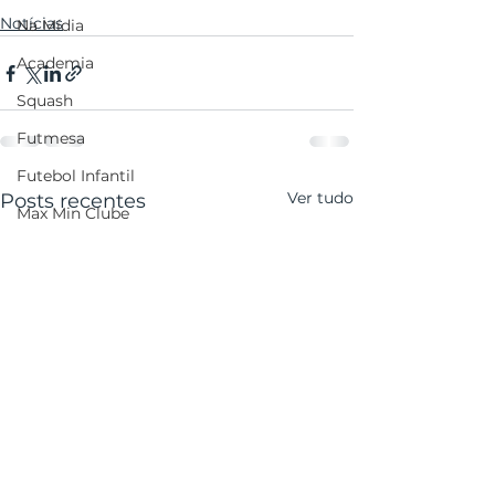
Notícias
Na Mídia
Academia
Squash
Futmesa
Futebol Infantil
Ver tudo
Posts recentes
Max Min Clube