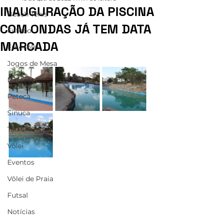
INAUGURAÇÃO DA PISCINA
Beach Tênis
COM ONDAS JÁ TEM DATA
Futebol
MARCADA
Futevôlei
Jogos de Mesa
Natação
Peteca
Sinuca
Tênis
Vôlei
Eventos
Vôlei de Praia
Futsal
Notícias