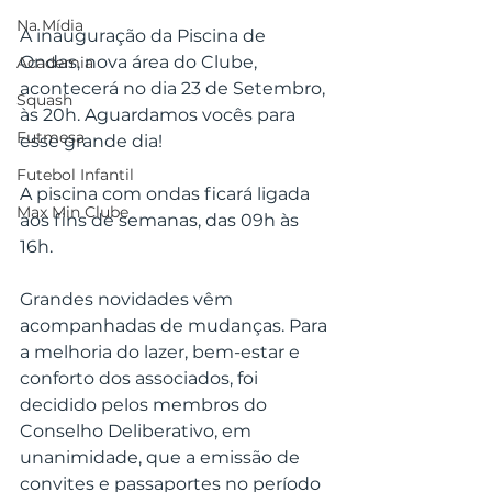
Na Mídia
A inauguração da Piscina de 
Ondas, nova área do Clube, 
Academia
acontecerá no dia 23 de Setembro, 
Squash
às 20h. Aguardamos vocês para 
Futmesa
esse grande dia!
Futebol Infantil
A piscina com ondas ficará ligada 
Max Min Clube
aos fins de semanas, das 09h às 
16h. 
Grandes novidades vêm 
acompanhadas de mudanças. Para 
a melhoria do lazer, bem-estar e 
conforto dos associados, foi 
decidido pelos membros do 
Conselho Deliberativo, em 
unanimidade, que a emissão de 
convites e passaportes no período 