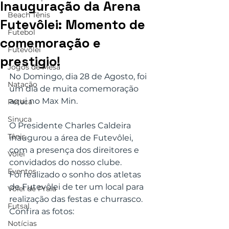
Inauguração da Arena
Beach Tênis
Futevôlei: Momento de
Futebol
comemoração e
Futevôlei
prestigio!
Jogos de Mesa
No Domingo, dia 28 de Agosto, foi 
Natação
um dia de muita comemoração 
aqui no Max Min. 
Peteca
Sinuca
O Presidente Charles Caldeira 
Tênis
inaugurou a área de Futevôlei, 
com a presença dos direitores e 
Vôlei
convidados do nosso clube. 
Eventos
Foi realizado o sonho dos atletas 
de Futevôlei de ter um local para 
Vôlei de Praia
realização das festas e churrasco. 
Futsal
Confira as fotos:
Notícias