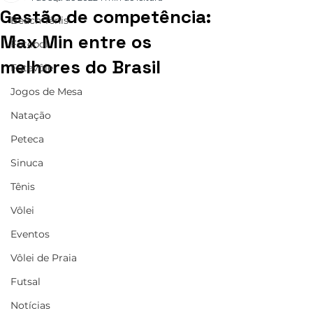
Gestão de competência:
Beach Tênis
Max Min entre os
Futebol
melhores do Brasil
Futevôlei
Jogos de Mesa
Natação
Peteca
Sinuca
Tênis
Vôlei
Eventos
Vôlei de Praia
Futsal
Notícias