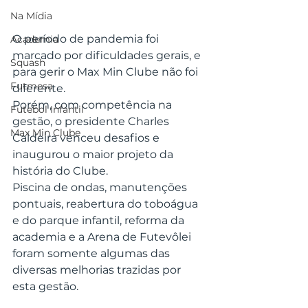
Na Mídia
O período de pandemia foi 
Academia
marcado por dificuldades gerais, e 
Squash
para gerir o Max Min Clube não foi 
Futmesa
diferente.
Porém, com competência na 
Futebol Infantil
gestão, o presidente Charles 
Max Min Clube
Caldeira venceu desafios e 
inaugurou o maior projeto da 
história do Clube.
Piscina de ondas, manutenções 
pontuais, reabertura do toboágua 
e do parque infantil, reforma da 
academia e a Arena de Futevôlei 
foram somente algumas das 
diversas melhorias trazidas por 
esta gestão.