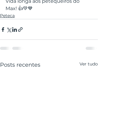
Vida longa aos petequeiros do 
Max! 👍💚💙
Peteca
Ver tudo
Posts recentes