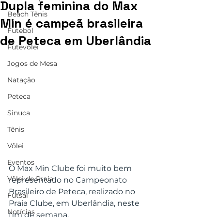
Dupla feminina do Max
Beach Tênis
Min é campeã brasileira
Futebol
de Peteca em Uberlândia
Futevôlei
Jogos de Mesa
Natação
Peteca
Sinuca
Tênis
Vôlei
Eventos
O Max Min Clube foi muito bem 
Vôlei de Praia
representado no Campeonato 
Brasileiro de Peteca, realizado no 
Futsal
Praia Clube, em Uberlândia, neste 
Notícias
fim de semana.