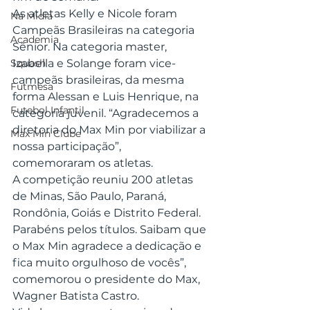
As atletas Kelly e Nicole foram 
Na Mídia
Campeãs Brasileiras na categoria 
Academia
Sênior. Na categoria master, 
Squash
Izabella e Solange foram vice-
campeãs brasileiras, da mesma 
Futmesa
forma Alessan e Luis Henrique, na 
Futebol Infantil
categoria juvenil. “Agradecemos a 
diretoria do Max Min por viabilizar a 
Max Min Clube
nossa participação”, 
comemoraram os atletas.
A competição reuniu 200 atletas 
de Minas, São Paulo, Paraná, 
Rondônia, Goiás e Distrito Federal.
Parabéns pelos títulos. Saibam que 
o Max Min agradece a dedicação e 
fica muito orgulhoso de vocês”, 
comemorou o presidente do Max, 
Wagner Batista Castro.