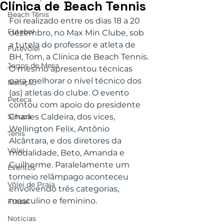
Clínica de Beach Tennis
Beach Tênis
Foi realizado entre os dias 18 a 20 
Futebol
dezembro, no Max Min Clube, sob 
a tutela do professor e atleta de 
Futevôlei
BH, Tom, a Clínica de Beach Tennis. 
Jogos de Mesa
O mesmo apresentou técnicas 
para melhorar o nível técnico dos 
Natação
(as) atletas do clube. O evento 
Peteca
contou com apoio do presidente 
Sinuca
Charles Caldeira, dos vices, 
Wellington Felix, Antônio 
Tênis
Alcântara, e dos diretores da 
Vôlei
modalidade, Beto, Amanda e 
Guilherme. Paralelamente um 
Eventos
torneio relâmpago aconteceu 
Vôlei de Praia
envolvendo três categorias, 
masculino e feminino.
Futsal
Notícias