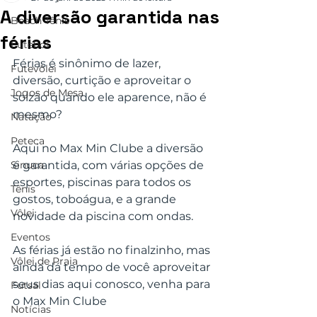
A diversão garantida nas
Beach Tênis
férias
Futebol
Férias é sinônimo de lazer, 
Futevôlei
diversão, curtição e aproveitar o 
Jogos de Mesa
solzão quando ele aparence, não é 
mesmo?
Natação
Peteca
Aqui no Max Min Clube a diversão 
Sinuca
é garantida, com várias opções de 
esportes, piscinas para todos os 
Tênis
gostos, toboágua, e a grande 
Vôlei
novidade da piscina com ondas.
Eventos
As férias já estão no finalzinho, mas 
Vôlei de Praia
ainda dá tempo de você aproveitar 
seus dias aqui conosco, venha para 
Futsal
o Max Min Clube
Notícias