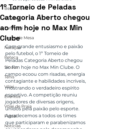
1º Torneio de Peladas
Beach Tênis
Categoria Aberto chegou
Futebol
ao fim hoje no Max Min
Futevôlei
Clube
Jogos de Mesa
Com grande entusiasmo e paixão 
Natação
pelo futebol, o 1º Torneio de 
Peteca
Peladas Categoria Aberto chegou 
Sinuca
ao fim hoje no Max Min Clube. O 
campo ecoou com risadas, energia 
Tênis
contagiante e habilidades incríveis, 
Vôlei
mostrando o verdadeiro espírito 
esportivo. A competição reuniu 
Eventos
jogadores de diversas origens, 
Vôlei de Praia
unidos pela paixão pelo esporte. 
Agradecemos a todos os times 
Futsal
que participaram e parabenizamos 
Notícias